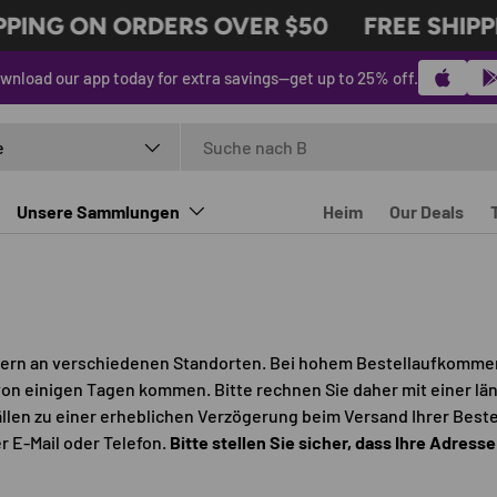
PING ON ORDERS OVER $50
FREE SHIPP
wnload our app today for extra savings—get up to 25% off.
n
ttyp
e
Unsere Sammlungen
Heim
Our Deals
ern an verschiedenen Standorten. Bei hohem Bestellaufkommen
n einigen Tagen kommen. Bitte rechnen Sie daher mit einer län
Fällen zu einer erheblichen Verzögerung beim Versand Ihrer Bes
r E-Mail oder Telefon.
Bitte stellen Sie sicher, dass Ihre Adres