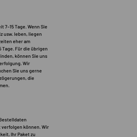
eit 7–15 Tage. Wenn Sie
z usw. leben, liegen
rzeiten eher am
 Tage. Für die übrigen
finden, können Sie uns
erfolgung. Wir
uchen Sie uns gerne
rzögerungen, die
mmen.
Bestelldaten
t verfolgen können. Wir
eit, Ihr Paket zu