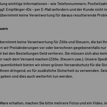
lung wichtige Informationen – wie Telefonnummern, Postleitzahl
f. Empfänger-IDs – per E-Mail anfordern und der Kunde nicht i
al übernimmt keine Verantwortung für daraus resultierende Prob
euern
 übernimmt keine Verantwortung für Zölle und Steuern, die bei Ih
en wir Preisänderungen vor oder berechnen gegebenenfalls nur e
ir bei den Bestellungen Geld verlieren. Sie müssen sich also ke
 nach dem Versand machen (Zölle, Steuern usw.). Unsere Spedi
equemlichkeit bieten wir einen grünen Versandschutz für die Sic
hnen dringend, es für zusätzliche Sicherheit zu verwenden. Seie
s geben und dies auch weiterhin tun werden.
Ware erhalten, machen Sie bitte mehrere Fotos und ein Video, i