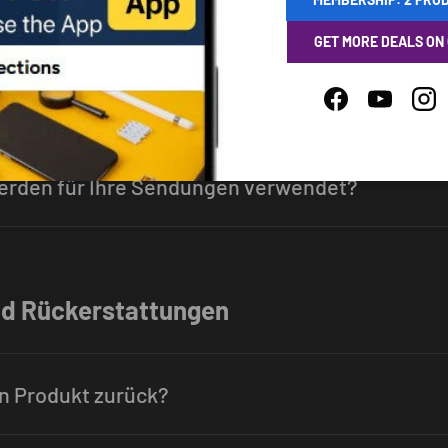
r versenden Sie?
GET MORE DEALS ON
 es, um meine Bestellung zu erhalten?
Facebook
YouTube
Ins
erden für Ihre Sendungen verwendet?
d Rückerstattungen
in Produkt zurück?