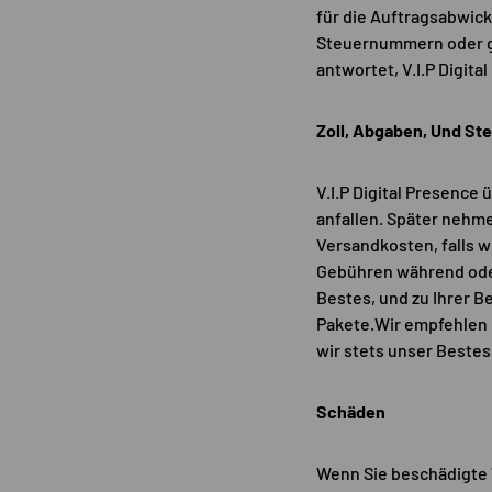
für die Auftragsabwick
Steuernummern oder gg
antwortet, V.I.P Digit
Zoll, Abgaben,
Und St
V.I.P Digital Presence
anfallen. Später nehm
Versandkosten, falls w
Gebühren während oder
Bestes, und zu Ihrer B
Pakete.Wir empfehlen I
wir stets unser Beste
Schäden
Wenn Sie beschädigte 