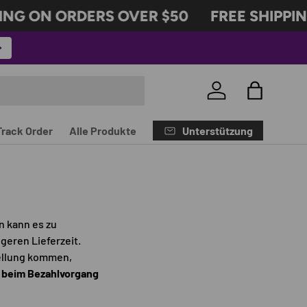
ING ON ORDERS OVER $50
FREE SHIPPIN
Einloggen
Tasche
Unterstützung
Track Order
Alle Produkte
 kann es zu
geren Lieferzeit.
tellung kommen,
se beim Bezahlvorgang