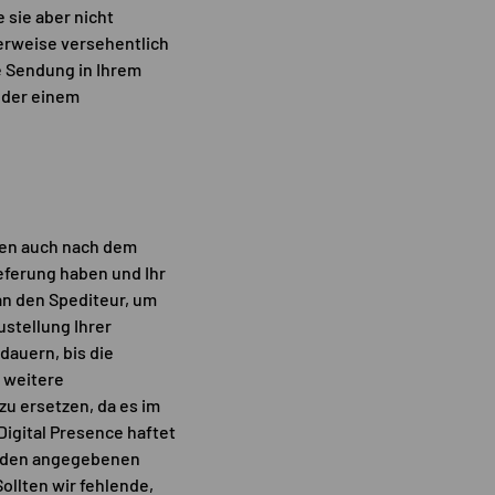
 sie aber nicht
herweise versehentlich
ie Sendung in Ihrem
oder einem
hnen auch nach dem
eferung haben und Ihr
an den Spediteur, um
ustellung Ihrer
dauern, bis die
r weitere
zu ersetzen, da es im
Digital Presence haftet
Kunden angegebenen
llten wir fehlende,