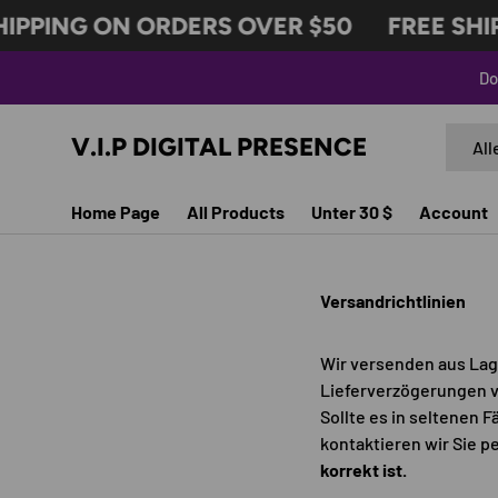
IPPING ON ORDERS OVER $50
FREE SHIP
ÜBERSPRINGEN SIE ZU INHALTEN
Do
Suche
Produk
V.I.P DIGITAL PRESENCE
All
Home Page
All Products
Unter 30 $
Account
Versandrichtlinien
Wir versenden aus Lag
Lieferverzögerungen vo
Sollte es in seltenen 
kontaktieren wir Sie pe
korrekt ist.