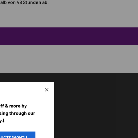
halb von 48 Stunden ab,
Schließen
off & more by
ing through our
y⬇️
DUCTS/MONTH