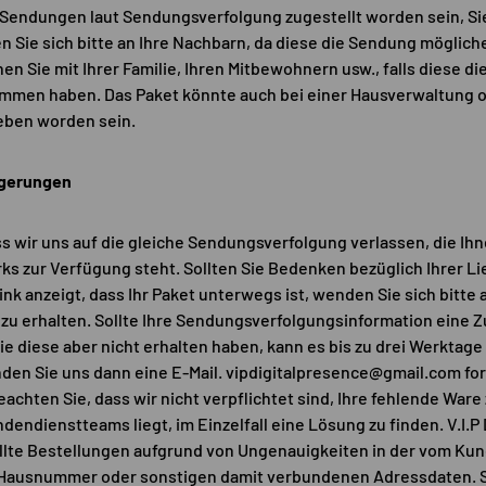
e Sendungen laut Sendungsverfolgung zugestellt worden sein, Sie
 Sie sich bitte an Ihre Nachbarn, da diese die Sendung möglic
en Sie mit Ihrer Familie, Ihren Mitbewohnern usw., falls diese d
en haben. Das Paket könnte auch bei einer Hausverwaltung 
ben worden sein.
ögerungen
ss wir uns auf die gleiche Sendungsverfolgung verlassen, die I
s zur Verfügung steht. Sollten Sie Bedenken bezüglich Ihrer Li
k anzeigt, dass Ihr Paket unterwegs ist, wenden Sie sich bitte 
zu erhalten. Sollte Ihre Sendungsverfolgungsinformation eine Z
ie diese aber nicht erhalten haben, kann es bis zu drei Werktage 
enden Sie uns dann eine E-Mail. vipdigitalpresence@gmail.com fo
achten Sie, dass wir nicht verpflichtet sind, Ihre fehlende Ware 
ndienstteams liegt, im Einzelfall eine Lösung zu finden. V.I.P 
tellte Bestellungen aufgrund von Ungenauigkeiten in der vom 
, Hausnummer oder sonstigen damit verbundenen Adressdaten. So