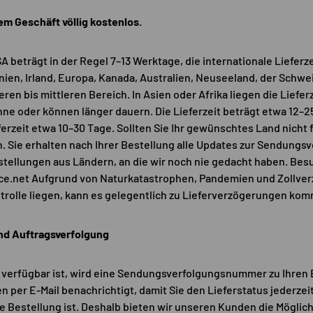
sem Geschäft völlig kostenlos.
SA beträgt in der Regel 7–13 Werktage, die internationale Lieferz
nien, Irland, Europa, Kanada, Australien, Neuseeland, der Schwei
eren bis mittleren Bereich. In Asien oder Afrika liegen die Liefe
e oder können länger dauern. Die Lieferzeit beträgt etwa 12–25
ferzeit etwa 10–30 Tage. Sollten Sie Ihr gewünschtes Land nicht 
n. Sie erhalten nach Ihrer Bestellung alle Updates zur Sendungsv
tellungen aus Ländern, an die wir noch nie gedacht haben. Bes
nce.net Aufgrund von Naturkatastrophen, Pandemien und Zollve
trolle liegen, kann es gelegentlich zu Lieferverzögerungen ko
nd Auftragsverfolgung
g verfügbar ist, wird eine Sendungsverfolgungsnummer zu Ihren 
n per E-Mail benachrichtigt, damit Sie den Lieferstatus jederzei
re Bestellung ist. Deshalb bieten wir unseren Kunden die Möglichk