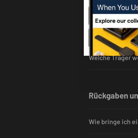
In welche Lände
Wie lange dauert
Welche Träger w
Rückgaben un
Wie bringe ich e