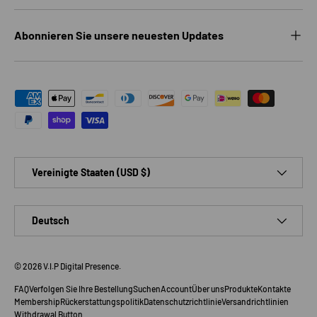
Abonnieren Sie unsere neuesten Updates
Zahlungsmethoden akzeptiert
Land/Region
Vereinigte Staaten (USD $)
Sprache
Deutsch
© 2026
V.I.P Digital Presence
.
FAQ
Verfolgen Sie Ihre Bestellung
Suchen
Account
Über uns
Produkte
Kontakte
Membership
Rückerstattungspolitik
Datenschutzrichtlinie
Versandrichtlinien
Withdrawal Button