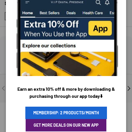
Regulärer Preis
Verkaufspreis
Regulärer Preis
$91.17 USD
Verkaufspreis
$53.77 USD
$134.93
$74.20
HOLZKORN
SCHWARZ
Download on the
App Store
Get it on
Google Play
Besuchen Sie unser Unterstützungszentrum
VORHERIGE
NÄ
Earn an extra 10% off & more by downloading &
Kompetente Hilfe und Beratung
purchasing through our app today⬇️
MEMBERSHIP: 2 PRODUCTS/MONTH
GET MORE DEALS ON OUR NEW APP