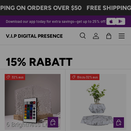
PPING ON ORDERS OVER $50
FREE SHIPPING
ÜBERSPRINGEN SIE ZU INHALTEN
Download our app today for extra savings—get up to 25% off.
Speise
V.I.P DIGITAL PRESENCE
Suchen
Einloggen
Tasche
Suchen
Produkttyp
Alle
15% RABATT
32% aus
Bis zu 32% aus
WÄHLEN SIE OPTIONEN
WÄHLEN 